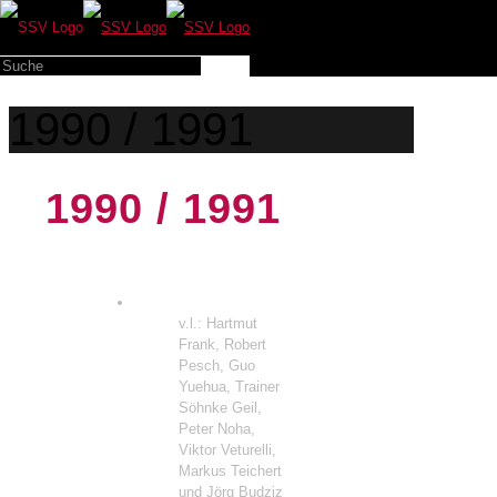
1990 / 1991
1990 / 1991
v.l.: Hartmut
Frank, Robert
Pesch, Guo
Yuehua, Trainer
Söhnke Geil,
Peter Noha,
Viktor Veturelli,
Markus Teichert
und Jörg Budziz