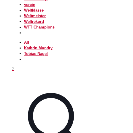
verein
Weltklasse
Weltmeister
Weltrekord
WTT Champions
All
Kathrin Mundry
Tobias Nagel
2