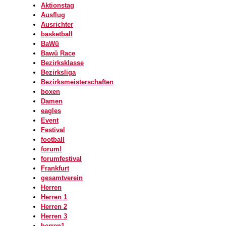
Aktionstag
Ausflug
Ausrichter
basketball
BaWü
Bawü Race
Bezirksklasse
Bezirksliga
Bezirksmeisterschaften
boxen
Damen
eagles
Event
Festival
football
forum!
forumfestival
Frankfurt
gesamtverein
Herren
Herren 1
Herren 2
Herren 3
herren1