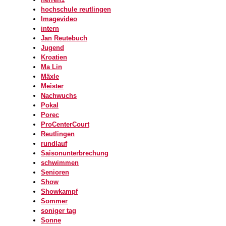
hochschule reutlingen
Imagevideo
intern
Jan Reutebuch
Jugend
Kroatien
Ma Lin
Mäxle
Meister
Nachwuchs
Pokal
Porec
ProCenterCourt
Reutlingen
rundlauf
Saisonunterbrechung
schwimmen
Senioren
Show
Showkampf
Sommer
soniger tag
Sonne