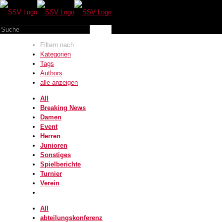
Filtern nach
Kategorien
Tags
Authors
alle anzeigen
All
Breaking News
Damen
Event
Herren
Junioren
Sonstiges
Spielberichte
Turnier
Verein
All
abteilungskonferenz