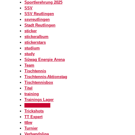
Sportlerehrung 2025
SSV
SSV Reutlingen
ssvreutlingen
Stadt Reutlingen
sticker
stickeralbum
stickerstars
studium
study
Süwag Energie Arena
Team
Tischtennis
Tischtennis-Aktionstag
Tischtennisbox
Titel
training
Trainings Lager
trainingslager
Trickshots
TT Expert
ttbw
Turnier
Verbandsliga